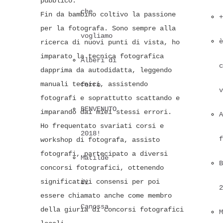
pubblico.
che
Fin da bambino coltivo la passione
+
per la fotografa. Sono sempre alla
vogliamo
è
ricerca di nuovi punti di vista, ho
imparato la tecnica fotografica
Alberi di
c
dapprima da autodidatta, leggendo
manuali tecnici, assistendo
ferro
v
fotografi e soprattutto scattando e
BENVENUTO
imparando dai miei stessi errori.
A
Ho frequentato svariati corsi e
2018!
f
workshop di fotografa, assisto
fotografi, partecipato a diversi
Matilde
B
concorsi fotografici, ottenendo
significativi consensi per poi
di
2
essere chiamato anche come membro
Canossa
della giuria di concorsi fotografici
M