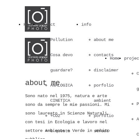
Home
project
info
Pollution
about me
Cosa devo
contacts
Home
projec
guardare?
disclaimer
C
about me
ANALOGICA
porfolio
g
Sono nato nel 1975, natura e arte
CINETICA
ambient
P
sono da sempre le mie passioni. Mi
sono laureato in Scienze Naturali,
+CO2
porfolio
A
con tesi in Ecologia e lavoro nel
settore Ambiente e Verde in ambito
è questo
street
C