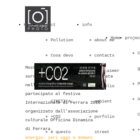
Home
project
info
Home
projec
Pollution
about me
C
Cosa devo
contacts
Mostra fotografica sul
g
guardare?
disclaimer
surriscaldamento globale inaugurata
P
nell'ambito dell'evento
ANALOGICA
porfolio
partecipato al festiva
A
CINETICA
ambient
Internazionale di Ferrara 2016
organizzato dall'associazione
C
+CO2
porfolio
culturale Officina Dinamica
di Ferrara
+
è questo
street
energia: ieri oggi e domani