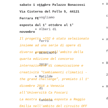
è
sabato 1 ottobre
Palazzo Bonacossi
che
Via Cisterna del Follo 5, 44121
c
vogliamo
Ferrara FE
esposta dal 1° ottobre al 1°
v
Alberi di
novembre
Il progetto +CO2 è stato selezionato
A
ferro
insieme ad una serie di opere di
f
diverso genere, nell'ambito della
BENVENUTO
quarta edizione del concorso
B
2018!
internazionale di comunicazione e
creatività "Cambiamenti climatici -
2
Matilde
the grand challenge”, premiato il 1°
dicembre 2016 a Venezia
M
di
all'Università Ca Foscari
d
La mostra è stata esposta a Reggio
Canossa
Emilia nell'ambito del circuito OFF